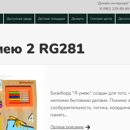
"Дизайн интерьера"
8 (981) 239-89-89
ы
Доступная среда
Детские площадки
Десерты
Смотрея центр
Доступ
мею 2 RG281
Бизиборд "Я умею" создан для того, 
мелкими бытовыми делами. Помимо эт
сообразительность, логика, координ
память…
Полное описание