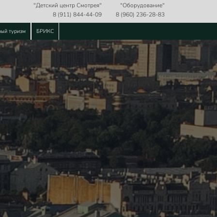
"Детский центр Смотрея"
"Оборудование"
8 (911) 844-44-09
8 (960) 236-28-83
ный туризм
БРИКС