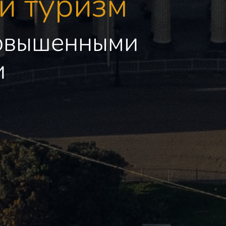
й туризм
повышенными
и