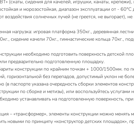
Т» (скаты, сидения для качелей, игрушки, канаты, крепежи),
гостойкая и морозостойкая, диапазон эксплуатации от - 60°С
 воздействия солнечных лучей (не греется, не выгорает), н
ая нагрузка: игровая платформа 350кг., деревянная лестниц
50кг., сидение качели 70кг., гимнастические кольца 70кг., по
нструкции необходимо подготовить поверхность детской пл
т или предварительно подготовленную площадку.
ариты конструкции по крайним точкам + 1000/1500мм. по п
ий, горизонтальной без перепадов, допустимый уклон не боле
 (в паспорте указана очередность сборки элементов констр
трукции по сборке и метизы), или воспользуйтесь услугами
обходимо устанавливать на подготовленную поверхность, пр
кция – «трансформер», элементы конструкции можно менять 
ть новыми по принципу «конструктор детских площадок», п