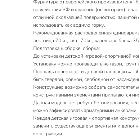
Фурнитура от европейского производителя «КВ
воздействия УФ излучения (не выгорает), вла
отличной скользящей поверхностью, защитой от
использовать как водную горку.
Рекомендованная распределенная единовременн
лестница 70кг., скат 70кг., качельная балка 3
Подготовка к сборке, сборка:
До установки детской игровой-спортивной ко
Установку можно производить на газон, грун
Площадь поверхности детской площадки = габ
быть твердой, ровной, свободной от насажден
Конструкцию возможно собрать самостоятельно
конструктивными элементами прилагаются инс
Данная модель не требует бетонирования, не
можно зафиксировать арматурными анкерами.
Каждая детская игровая - спортивная констру
заменить существующие элементы или дополни
конструкции.