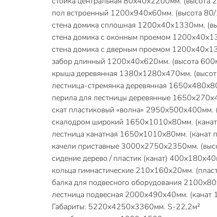
стойка центральная 80х40х2200мм. (высота 2
пол встроенный 1200х940х60мм. (высота 80/1
стена домика сплошная 1200х40х1330мм. (выс
стена домика с оконным проемом 1200х40х133
стена домика с дверным проемом 1200х40х133
забор длинный 1200х40х620мм. (высота 600мм
крыша деревянная 1380х1280х470мм. (высота
лестница-стремянка деревянная 1650х480х80м
перила для лестницы деревянные 1650х270х40
скат пластиковый «волна» 2950х500х400мм. (ш
скалодром широкий 1650х1010х80мм. (канат; 
лестница канатная 1650х1010х80мм. (канат п
качели приставные 3000х2750х2350мм. (высот
сидение дерево / пластик (канат) 400х180х40м
кольца гимнастические 210х160х20мм. (пластик
балка для подвесного оборудования 2100х80х
лестница подвесная 2000х490х40мм. (канат 10
Габариты: 5220х4250х3360мм. S-22,2м²