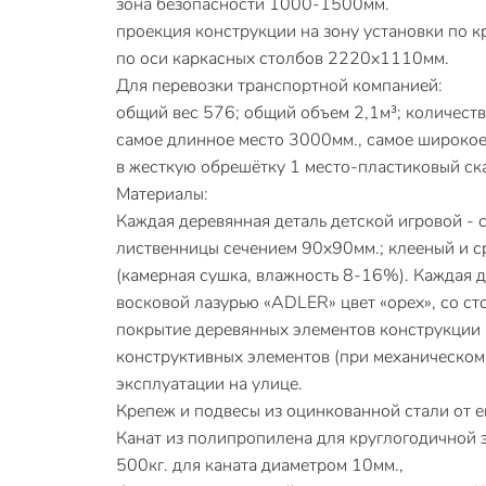
зона безопасности 1000-1500мм.
проекция конструкции на зону установки по 
по оси каркасных столбов 2220х1110мм.
Для перевозки транспортной компанией:
общий вес 576; общий объем 2,1м³; количеств
самое длинное место 3000мм., самое широкое
в жесткую обрешётку 1 место-пластиковый ска
Материалы:
Каждая деревянная деталь детской игровой -
лиственницы сечением 90х90мм.; клееный и с
(камерная сушка, влажность 8-16%). Каждая д
восковой лазурью «ADLER» цвет «орех», со с
покрытие деревянных элементов конструкции (
конструктивных элементов (при механическом 
эксплуатации на улице.
Крепеж и подвесы из оцинкованной стали от 
Канат из полипропилена для круглогодичной э
500кг. для каната диаметром 10мм.,