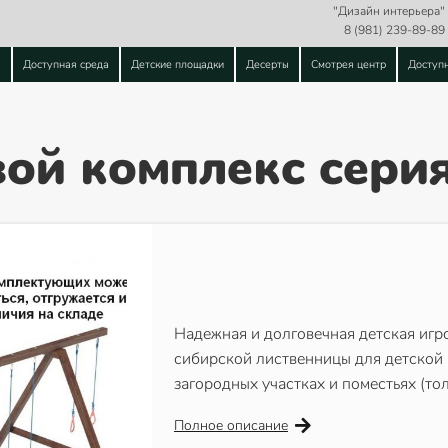
"Дизайн интерьера"
8 (981) 239-89-89
ы
Доступная среда
Детские площадки
Десерты
Смотрея центр
Доступ
ой комплекс серия
Надежная и долговечная детская игр
сибирской лиственницы для детской
загородных участках и поместьях (то
Полное описание