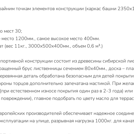
крайним точкам элементов конструкции (каркас башни 2350х
о мест 30;
 место 1200мм., самое высокое место 400мм.
т (вес 11кг., 3000х500х400мм., объем 0,6 м³.)
 спортивной конструкции состоит из древесины сибирской ли
ращенный брус лиственницы сечением 80х40мм., доска – пл
еревянная деталь обработана безопасным для детей покрытие
тороны торцов дополнительно запечатана мастикой. При жела
при естественном износе покрытия один раз в 2-3 года) ил
повреждении), главное подобрать по цвету масло для терра
европейских производителей обеспечивает надежное соедине
ксплуатации на улице, разрывная нагрузка 1000кг. для кана