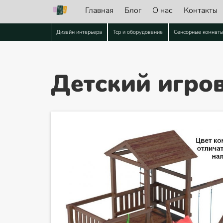
Главная
Блог
О нас
Контакты
Дизайн интерьера
Тср и оборудование
Сенсорные комнат
Детский игров