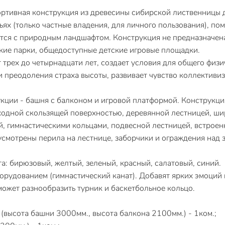
портивная конструкция из древесины сибирской лиственницы 
ях (только частные владения, для личного пользования), по
тся с природным ландшафтом. Конструкция не предназначена
ские парки, общедоступные детские игровые площадки.
 трех до четырнадцати лет, создает условия для общего физи
 преодоления страха высоты, развивает чувство коллективи
укции - башня с балконом и игровой платформой. Конструкц
одной скользящей поверхностью, деревянной лестницей, ши
й, гимнастическими кольцами, подвесной лестницей, встрое
смотрены перила на лестнице, заборчики и ограждения над 
а: бирюзовый, желтый, зеленый, красный, салатовый, синий.
рудованием (гимнастический канат). Добавят ярких эмоций 
может разнообразить турник и баскетбольное кольцо.
высота башни 3000мм., высота балкона 2100мм.) - 1ком.;