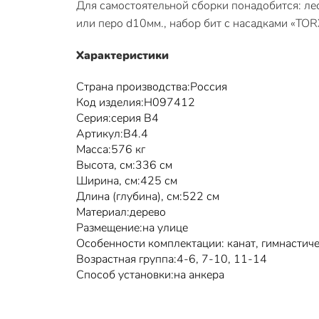
Для самостоятельной сборки понадобится: лес
или перо d10мм., набор бит с насадками «TOR
Характеристики
Страна производства:Россия
Код изделия:Н097412
Серия:серия В4
Артикул:В4.4
Масса:576 кг
Высота, см:336 см
Ширина, см:425 см
Длина (глубина), см:522 см
Материал:дерево
Размещение:на улице
Особенности комплектации: канат, гимнастичес
Возрастная группа:4-6, 7-10, 11-14
Способ установки:на анкера