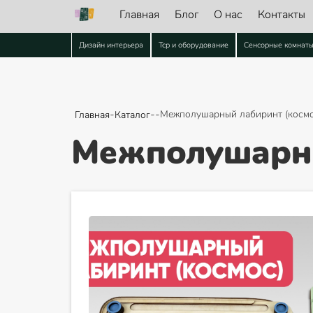
Главная
Блог
О нас
Контакты
Дизайн интерьера
Тср и оборудование
Сенсорные комнат
-
-
-
Межполушарный лабиринт (космо
Главная
Каталог
Межполушарны