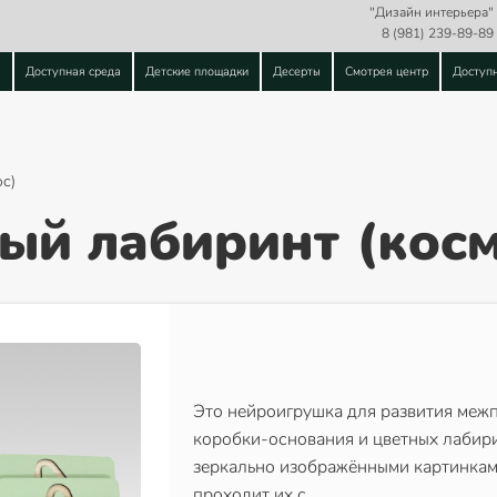
"Дизайн интерьера"
8 (981) 239-89-89
ы
Доступная среда
Детские площадки
Десерты
Смотрея центр
Доступ
с)
й лабиринт (косм
Это нейроигрушка для развития меж
коробки-основания и цветных лабир
зеркально изображёнными картинками
проходит их с…